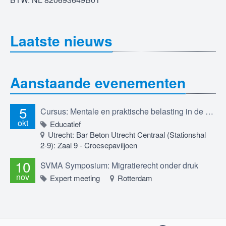
Laatste nieuws
Aanstaande evenementen
5
Cursus: Mentale en praktische belasting in de migratierechtadvocatuur; professioneel betrokken blijven in een werkveld dat je raakt, 5 oktober 2026
okt
Educatief
Utrecht: Bar Beton Utrecht Centraal (Stationshal
2-9): Zaal 9 - Croesepaviljoen
10
SVMA Symposium: Migratierecht onder druk
nov
Expert meeting
Rotterdam