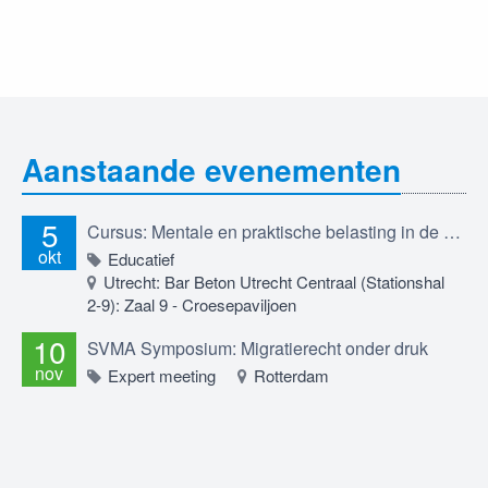
Aanstaande evenementen
5
Cursus: Mentale en praktische belasting in de migratierechtadvocatuur; professioneel betrokken blijven in een werkveld dat je raakt, 5 oktober 2026
okt
Educatief
Utrecht: Bar Beton Utrecht Centraal (Stationshal
2-9): Zaal 9 - Croesepaviljoen
10
SVMA Symposium: Migratierecht onder druk
nov
Expert meeting
Rotterdam