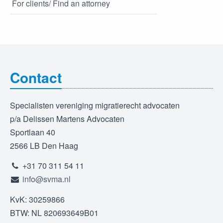
For clients/ Find an attorney
Contact
Specialisten vereniging migratierecht advocaten
p/a Delissen Martens Advocaten
Sportlaan 40
2566 LB Den Haag
+31 70 311 54 11
info@svma.nl
KvK: 30259866
BTW: NL 820693649B01