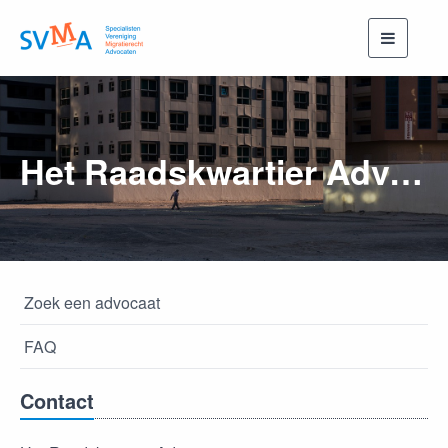
Toggle
navigati
Het Raadskwartier Advocaten
Zoek een advocaat
FAQ
Contact