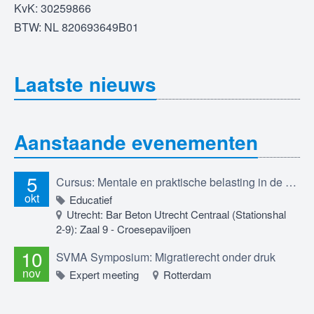
KvK: 30259866
BTW: NL 820693649B01
Laatste nieuws
Aanstaande evenementen
5
Cursus: Mentale en praktische belasting in de migratierechtadvocatuur; professioneel betrokken blijven in een werkveld dat je raakt, 5 oktober 2026
okt
Educatief
Utrecht: Bar Beton Utrecht Centraal (Stationshal
2-9): Zaal 9 - Croesepaviljoen
10
SVMA Symposium: Migratierecht onder druk
nov
Expert meeting
Rotterdam