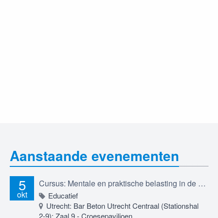
Aanstaande evenementen
5
Cursus: Mentale en praktische belasting in de migratierechtadvocatuur; professioneel betrokken blijven in een werkveld dat je raakt, 5 oktober 2026
okt
Educatief
Utrecht: Bar Beton Utrecht Centraal (Stationshal
2-9): Zaal 9 - Croesepaviljoen