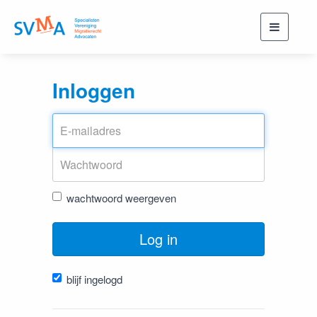
Toggle
navigati
Inloggen
wachtwoord weergeven
Log in
blijf ingelogd