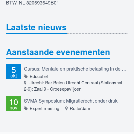
BTW: NL 820693649B01
Laatste nieuws
Aanstaande evenementen
5
Cursus: Mentale en praktische belasting in de migratierechtadvocatuur; professioneel betrokken blijven in een werkveld dat je raakt, 5 oktober 2026
okt
Educatief
Utrecht: Bar Beton Utrecht Centraal (Stationshal
2-9): Zaal 9 - Croesepaviljoen
10
SVMA Symposium: Migratierecht onder druk
nov
Expert meeting
Rotterdam