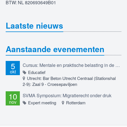
BTW: NL 820693649B01
Laatste nieuws
Aanstaande evenementen
5
Cursus: Mentale en praktische belasting in de migratierechtadvocatuur; professioneel betrokken blijven in een werkveld dat je raakt, 5 oktober 2026
okt
Educatief
Utrecht: Bar Beton Utrecht Centraal (Stationshal
2-9): Zaal 9 - Croesepaviljoen
10
SVMA Symposium: Migratierecht onder druk
nov
Expert meeting
Rotterdam