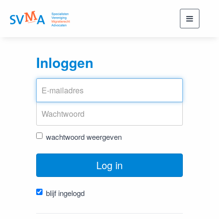
Toggle
navigati
Inloggen
wachtwoord weergeven
Log in
blijf ingelogd